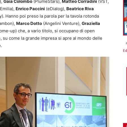
),
Gaia Colombo
(PlumeStars),
Matteo Corradini
(VST,
Emilia),
Enrico Paccini
(eDialog),
Beatrice Riva
y). Hanno poi preso la parola per la tavola rotonda
ambon),
Marco Dotto
(Angelini Venture),
Graziella
me-up) che, a vario titolo, si occupano di open
are, su come la grande impresa si apre al mondo delle
.
Ed