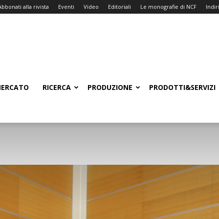
Abbonati alla rivista
Eventi
Video
Editoriali
Le monografie di NCF
Indiri
ERCATO
RICERCA
PRODUZIONE
PRODOTTI&SERVIZI