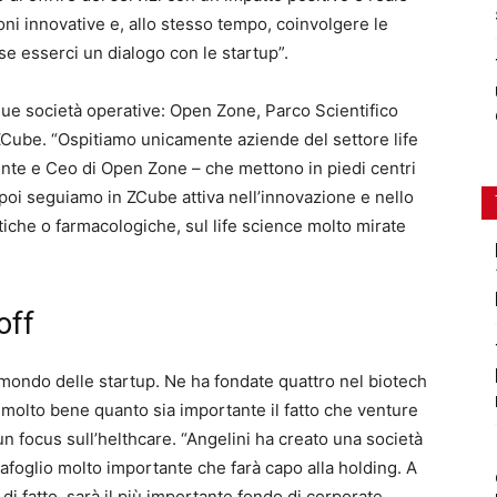
ioni innovative e, allo stesso tempo, coinvolgere le
se esserci un dialogo con le startup”.
ue società operative: Open Zone, Parco Scientifico
ZCube. “Ospitiamo unicamente aziende del settore life
nte e Ceo di Open Zone – che mettono in piedi centri
e poi seguiamo in ZCube attiva nell’innovazione e nello
iche o farmacologiche, sul life science molto mirate
off
 mondo delle startup. Ne ha fondate quattro nel biotech
molto bene quanto sia importante il fatto che venture
un focus sull’helthcare. “Angelini ha creato una società
afoglio molto importante che farà capo alla holding. A
 di fatto, sarà il più importante fondo di corporate