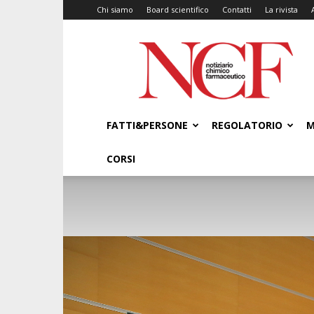
Chi siamo
Board scientifico
Contatti
La rivista
NCF
–
Notiziario
Chimico
Farmaceutico
FATTI&PERSONE
REGOLATORIO
M
CORSI