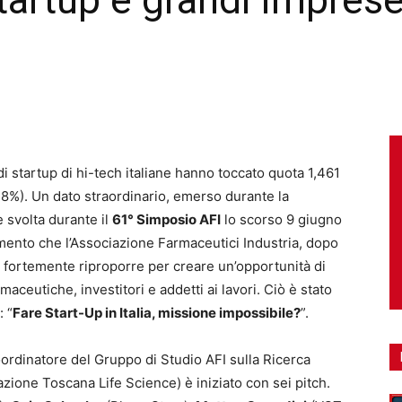
tartup e grandi impres
y di startup di hi-tech italiane hanno toccato quota 1,461
118%). Un dato straordinario, emerso durante la
 è svolta durante il
61° Simposio AFI
lo scorso 9 giugno
ento che l’Associazione Farmaceutici Industria, dopo
o fortemente riproporre per creare un’opportunità di
maceutiche, investitori e addetti ai lavori. Ciò è stato
: “
Fare Start-Up in Italia, missione impossibile?
”.
ordinatore del Gruppo di Studio AFI sulla Ricerca
zione Toscana Life Science) è iniziato con sei pitch.