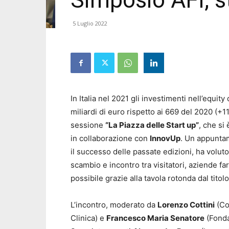
Simposio AFI, s
5 Luglio 2022
In Italia nel 2021 gli investimenti nell’equit
miliardi di euro rispetto ai 669 del 2020 (+
sessione
“La Piazza delle Start up”
, che si
in collaborazione con
InnovUp
. Un appuntam
il successo delle passate edizioni, ha volut
scambio e incontro tra visitatori, aziende far
possibile grazie alla tavola rotonda dal titolo
L’incontro, moderato da
Lorenzo Cottini
(Co
Clinica) e
Francesco Maria Senatore
(Fonda