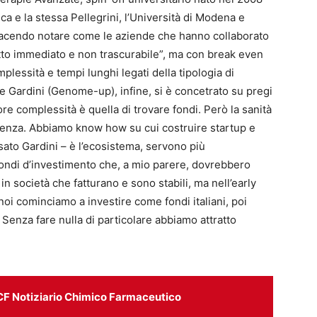
ca e la stessa Pellegrini, l’Università di Modena e
 facendo notare come le aziende che hanno collaborato
otto immediato e non trascurabile”, ma con break even
plessità e tempi lunghi legati della tipologia di
e Gardini (Genome-up), infine, si è concetrato su pregi
iore complessità è quella di trovare fondi. Però la sanità
cellenza. Abbiamo know how su cui costruire startup e
sato Gardini – è l’ecosistema, servono più
 fondi d’investimento che, a mio parere, dovrebbero
in società che fatturano e sono stabili, ma nell’early
noi cominciamo a investire come fondi italiani, poi
. Senza fare nulla di particolare abbiamo attratto
CF Notiziario Chimico Farmaceutico