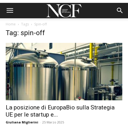
Home
Tags
Spin-off
Tag: spin-off
La posizione di EuropaBio sulla Strategia
UE per le startup e...
Giuliana Miglierini
-
25 Marzo 2025