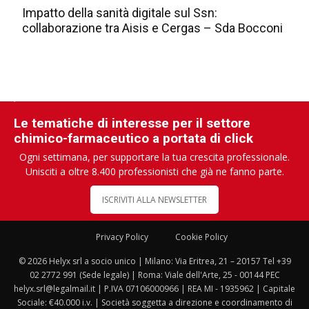
Impatto della sanità digitale sul Ssn:
collaborazione tra Aisis e Cergas – Sda Bocconi
Le tematiche di interesse per il settore
chimico-farmaceutico a portata di click
Ogni settimana, per supportare la tua crescita professionale.
Unisciti a oltre 8.400 professionisti che già ne fanno parte.
ISCRIVITI ALLA NEWSLETTER
Privacy Policy
Cookie Policy
© 2026 Helyx srl a socio unico | Milano: Via Eritrea, 21 – 20157 Tel +39
02 2772 991 (Sede legale) | Roma: Viale dell'Arte, 25 - 00144 PEC
helyx.srl@legalmail.it | P.IVA 07106000966 | REA MI - 1935962 | Capitale
Sociale: €40.000 i.v. | Società soggetta a direzione e coordinamento di