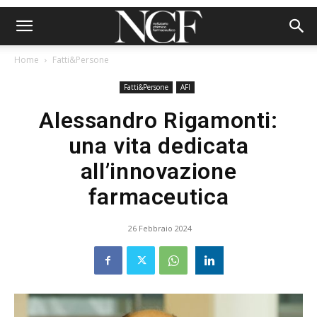
Home
Fatti&Persone
Fatti&Persone
AFI
Alessandro Rigamonti:
una vita dedicata
all’innovazione
farmaceutica
26 Febbraio 2024