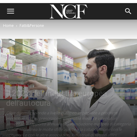
Home
Fatti&Persone
Fatti&Persone
Il 2023 dell’industria europea
dell’autocura
Oltre duemila aziende a livello europeo impegnate a produrre
medicinali non su prescrizione, dispositivi medici e integratori
alimentari. Il rapporto annuale dell’associazione europea di categoria
AESGP sottolinea le molte sfide aperte e la collaborazione con le
istituzioni e con le altre associazioni industriali di settori affini