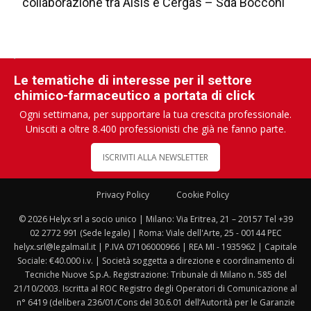
collaborazione tra Aisis e Cergas – Sda Bocconi
Le tematiche di interesse per il settore
chimico-farmaceutico a portata di click
Ogni settimana, per supportare la tua crescita professionale.
Unisciti a oltre 8.400 professionisti che già ne fanno parte.
ISCRIVITI ALLA NEWSLETTER
Privacy Policy
Cookie Policy
© 2026 Helyx srl a socio unico | Milano: Via Eritrea, 21 – 20157 Tel +39
02 2772 991 (Sede legale) | Roma: Viale dell'Arte, 25 - 00144 PEC
helyx.srl@legalmail.it | P.IVA 07106000966 | REA MI - 1935962 | Capitale
Sociale: €40.000 i.v. | Società soggetta a direzione e coordinamento di
Tecniche Nuove S.p.A. Registrazione: Tribunale di Milano n. 585 del
21/10/2003. Iscritta al ROC Registro degli Operatori di Comunicazione al
n° 6419 (delibera 236/01/Cons del 30.6.01 dell’Autorità per le Garanzie