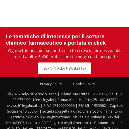
Le tematiche di interesse per il settore
chimico-farmaceutico a portata di click
Ogni settimana, per supportare la tua crescita professionale.
Unisciti a oltre 8.400 professionisti che già ne fanno parte.
ISCRIVITI ALLA NEWSLETTER
Privacy Policy
Cookie Policy
© 2026 Helyx srl a socio unico | Milano: Via Eritrea, 21 – 20157 Tel +39
02 2772 991 (Sede legale) | Roma: Viale dell'Arte, 25 - 00144 PEC
helyx.srl@legalmail.it | P.IVA 07106000966 | REA MI - 1935962 | Capitale
Sociale: €40.000 i.v. | Società soggetta a direzione e coordinamento di
Tecniche Nuove S.p.A. Registrazione: Tribunale di Milano n. 585 del
21/10/2003. Iscritta al ROC Registro degli Operatori di Comunicazione al
n° 6419 (delibera 236/01/Cons del 30.6.01 dell’Autorità per le Garanzie