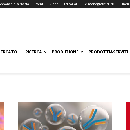
Abbonati alla rivista
Eventi
Video
Editoriali
Le monografie di NCF
Indiri
ERCATO
RICERCA
PRODUZIONE
PRODOTTI&SERVIZI