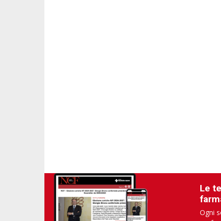
Le t
farm
Ogni s