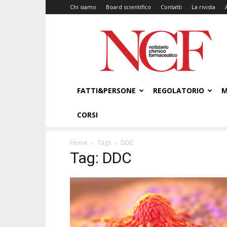
Chi siamo
Board scientifico
Contatti
La rivista
NCF
–
Notiziario
Chimico
Farmaceutico
FATTI&PERSONE
REGOLATORIO
M
CORSI
Home
Tags
DDC
Tag: DDC