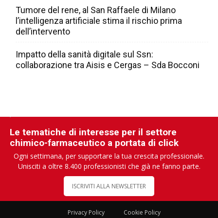
Tumore del rene, al San Raffaele di Milano
l’intelligenza artificiale stima il rischio prima
dell’intervento
Impatto della sanità digitale sul Ssn:
collaborazione tra Aisis e Cergas – Sda Bocconi
Le tematiche di interesse per il settore
chimico-farmaceutico a portata di click
Ogni settimana, per supportare la tua crescita professionale.
Unisciti a oltre 8.400 professionisti che già ne fanno parte.
ISCRIVITI ALLA NEWSLETTER
Privacy Policy
Cookie Policy