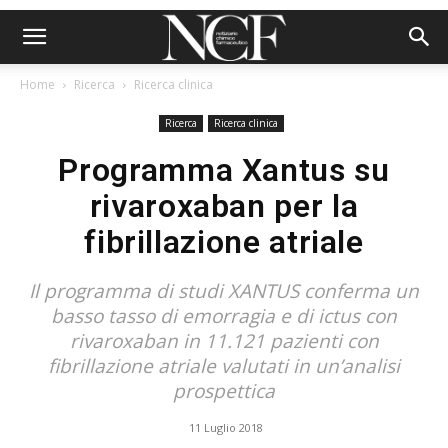
Home
Ricerca
Ricerca clinica
Ricerca
Ricerca clinica
Programma Xantus su
rivaroxaban per la
fibrillazione atriale
Il programma di studi XANTUS conferma un
basso tasso di emorragia e di ictus con
rivaroxaban in 11.121 pazienti con
fibrillazione atriale valutati in un’analisi
prospettica
11 Luglio 2018