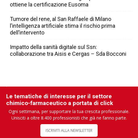
ottiene la certificazione Eusoma
Tumore del rene, al San Raffaele di Milano
l’intelligenza artificiale stima il rischio prima
dell’intervento
Impatto della sanità digitale sul Ssn:
collaborazione tra Aisis e Cergas – Sda Bocconi
Le tematiche di interesse per il settore
chimico-farmaceutico a portata di click
Ogni settimana, per supportare la tua crescita professionale.
Unisciti a oltre 8.400 professionisti che già ne fanno parte.
ISCRIVITI ALLA NEWSLETTER