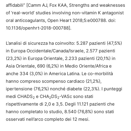
affidabili” [Camm AJ, Fox KAA, Strengths and weaknesses
of ‘real-world’ studies involving non-vitamin K antagonist
oral anticoagulants, Open Heart 2018;5:e000788. doi:
10.1136/openhrt-2018-000788].
L’analisi di sicurezza ha coinvolto: 5.287 pazienti (47,5%)
in Europa Occidentale/Canada/Israele, 2.577 pazienti
(23,2%) in Europa Orientale, 2.233 pazienti (20,1%) in
Asia Orientale, 690 (6,2%) in Medio Oriente/Africa e
anche 334 (3,0%) in America Latina. Le co-morbilità
hanno compreso scompenso cardiaco (21,2%),
ipertensione (76,2%) nonché diabete (22,3%). I punteggi
medi CHADS
e CHA
DS
-VASc sono stati
2
2
2
rispettivamente di 2,0 e 3,5. Degli 11.121 pazienti che
hanno completato lo studio, 8.540 (76,8%) sono stati
osservati nell’arco completo dei 12 mesi.