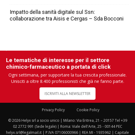
Impatto della sanità digitale sul Ssn:
collaborazione tra Aisis e Cergas – Sda Bocconi
Le tematiche di interesse per il settore
chimico-farmaceutico a portata di click
Ogni settimana, per supportare la tua crescita professionale.
Unisciti a oltre 8.400 professionisti che già ne fanno parte.
ISCRIVITI ALLA NEWSLETTER
Privacy Policy
Cookie Policy
© 2026 Helyx srl a socio unico | Milano: Via Eritrea, 21 – 20157 Tel +39
02 2772 991 (Sede legale) | Roma: Viale dell'Arte, 25 - 00144 PEC
helyx.srl@legalmail.it | P.IVA 07106000966 | REA MI - 1935962 | Capitale