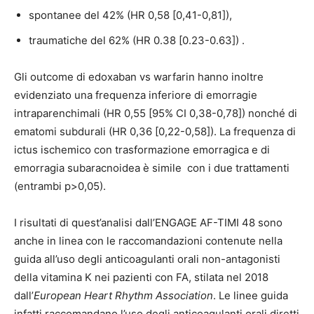
spontanee del 42% (HR 0,58 [0,41-0,81]),
traumatiche del 62% (HR 0.38 [0.23-0.63]) .
Gli outcome di edoxaban vs warfarin hanno inoltre
evidenziato una frequenza inferiore di emorragie
intraparenchimali (HR 0,55 [95% CI 0,38-0,78]) nonché di
ematomi subdurali (HR 0,36 [0,22-0,58]). La frequenza di
ictus ischemico con trasformazione emorragica e di
emorragia subaracnoidea è simile con i due trattamenti
(entrambi p>0,05).
I risultati di quest’analisi dall’ENGAGE AF-TIMI 48 sono
anche in linea con le raccomandazioni contenute nella
guida all’uso degli anticoagulanti orali non-antagonisti
della vitamina K nei pazienti con FA, stilata nel 2018
dall’
European Heart Rhythm Association
. Le linee guida
infatti raccomandano l’uso degli anticoagulanti orali diretti