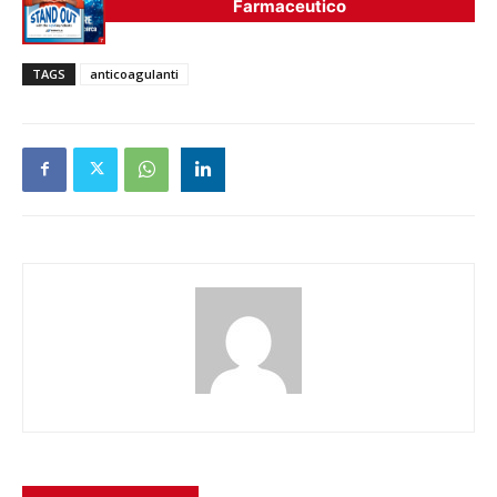
Farmaceutico
TAGS
anticoagulanti