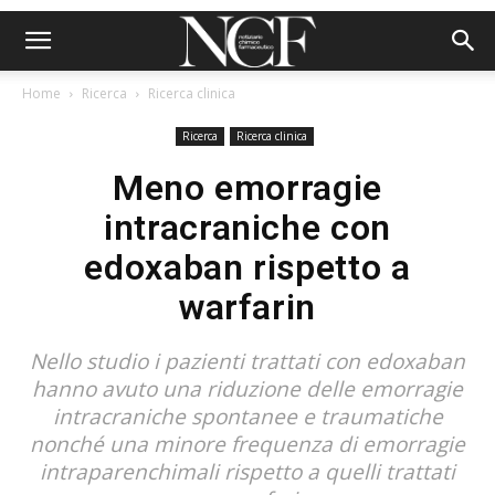
Home
Ricerca
Ricerca clinica
Ricerca
Ricerca clinica
Meno emorragie
intracraniche con
edoxaban rispetto a
warfarin
Nello studio i pazienti trattati con edoxaban
hanno avuto una riduzione delle emorragie
intracraniche spontanee e traumatiche
nonché una minore frequenza di emorragie
intraparenchimali rispetto a quelli trattati