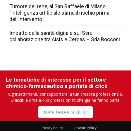
Tumore del rene, al San Raffaele di Milano
l’intelligenza artificiale stima il rischio prima
dell’intervento
Impatto della sanità digitale sul Ssn:
collaborazione tra Aisis e Cergas – Sda Bocconi
Le tematiche di interesse per il settore
chimico-farmaceutico a portata di click
Ogni settimana, per supportare la tua crescita professionale.
Unisciti a oltre 8.400 professionisti che già ne fanno parte.
ISCRIVITI ALLA NEWSLETTER
Privacy Policy
Cookie Policy