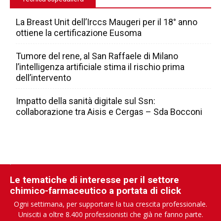
La Breast Unit dell’Irccs Maugeri per il 18° anno
ottiene la certificazione Eusoma
Tumore del rene, al San Raffaele di Milano
l’intelligenza artificiale stima il rischio prima
dell’intervento
Impatto della sanità digitale sul Ssn:
collaborazione tra Aisis e Cergas – Sda Bocconi
Le tematiche di interesse per il settore
chimico-farmaceutico a portata di click
Ogni settimana, per supportare la tua crescita professionale.
Unisciti a oltre 8.400 professionisti che già ne fanno parte.