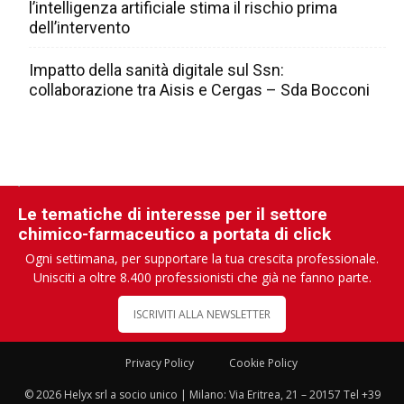
l’intelligenza artificiale stima il rischio prima
dell’intervento
Impatto della sanità digitale sul Ssn:
collaborazione tra Aisis e Cergas – Sda Bocconi
Le tematiche di interesse per il settore
chimico-farmaceutico a portata di click
Ogni settimana, per supportare la tua crescita professionale.
Unisciti a oltre 8.400 professionisti che già ne fanno parte.
ISCRIVITI ALLA NEWSLETTER
Privacy Policy
Cookie Policy
© 2026 Helyx srl a socio unico | Milano: Via Eritrea, 21 – 20157 Tel +39