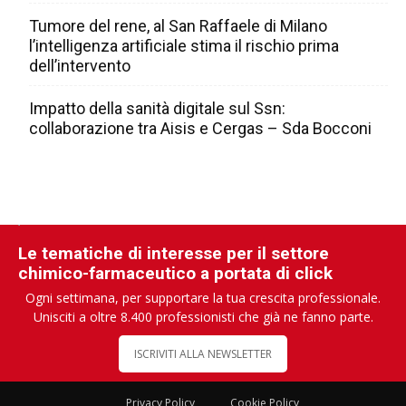
Tumore del rene, al San Raffaele di Milano
l’intelligenza artificiale stima il rischio prima
dell’intervento
Impatto della sanità digitale sul Ssn:
collaborazione tra Aisis e Cergas – Sda Bocconi
Le tematiche di interesse per il settore
chimico-farmaceutico a portata di click
Ogni settimana, per supportare la tua crescita professionale.
Unisciti a oltre 8.400 professionisti che già ne fanno parte.
ISCRIVITI ALLA NEWSLETTER
Privacy Policy
Cookie Policy