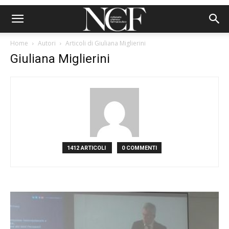
Home
Autori
Articoli di Giuliana Miglierini
Giuliana Miglierini
1412 ARTICOLI
0 COMMENTI