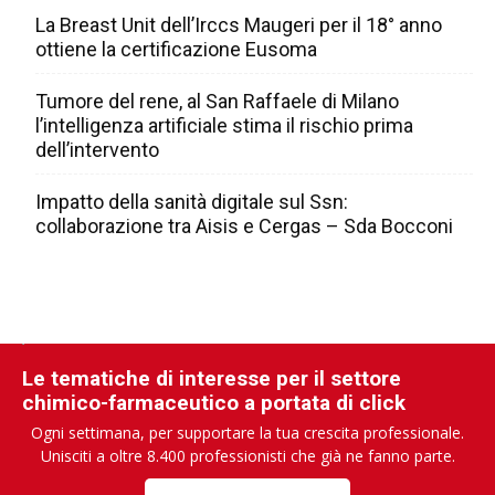
La Breast Unit dell’Irccs Maugeri per il 18° anno
ottiene la certificazione Eusoma
Tumore del rene, al San Raffaele di Milano
l’intelligenza artificiale stima il rischio prima
dell’intervento
Impatto della sanità digitale sul Ssn:
collaborazione tra Aisis e Cergas – Sda Bocconi
Le tematiche di interesse per il settore
chimico-farmaceutico a portata di click
Ogni settimana, per supportare la tua crescita professionale.
Unisciti a oltre 8.400 professionisti che già ne fanno parte.