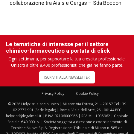
collaborazione tra Aisis e Cergas – Sda Bocconi
Le tematiche di interesse per il settore
chimico-farmaceutico a portata di click
Ogni settimana, per supportare la tua crescita professionale.
Unisciti a oltre 8.400 professionisti che già ne fanno parte.
ISCRIVITI ALLA NEWSLETTER
Privacy Policy
Cookie Policy
© 2026 Helyx srl a socio unico | Milano: Via Eritrea, 21 – 20157 Tel +39
02 2772 991 (Sede legale) | Roma: Viale dell'Arte, 25 - 00144 PEC
helyx.srl@legalmail.it | P.IVA 07106000966 | REA MI - 1935962 | Capitale
Sociale: €40.000 i.v. | Società soggetta a direzione e coordinamento di
Tecniche Nuove S.p.A. Registrazione: Tribunale di Milano n. 585 del
21/10/2003. Iscritta al ROC Registro degli Operatori di Comunicazione al