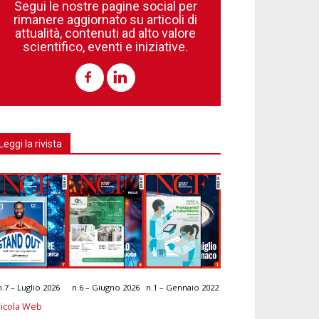
Segui le nostre pagine social per
rimanere aggiornato su articoli di
attualità, contenuti ad alto valore
scientifico, eventi e iniziative.
Leggi la rivista
n.7 – Luglio 2026
n.6 – Giugno 2026
n.1 – Gennaio 2022
icola Web