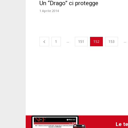
Un “Drago” ci protegge
1 Aprile 2014
...
...
1
151
152
153
Le t