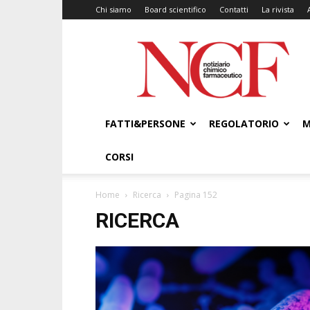
Chi siamo
Board scientifico
Contatti
La rivista
NCF
–
Notiziario
Chimico
Farmaceutico
FATTI&PERSONE
REGOLATORIO
M
CORSI
Home
Ricerca
Pagina 152
RICERCA