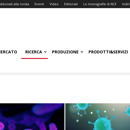
Abbonati alla rivista
Eventi
Video
Editoriali
Le monografie di NCF
Indiri
ERCATO
RICERCA
PRODUZIONE
PRODOTTI&SERVIZI