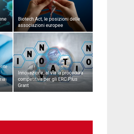
iene
Biotech Act, le posizioni delle
associazioni europee
ente
Innovazione, al via la procedura
ria
competitiva per gli ERC Plus
Grant