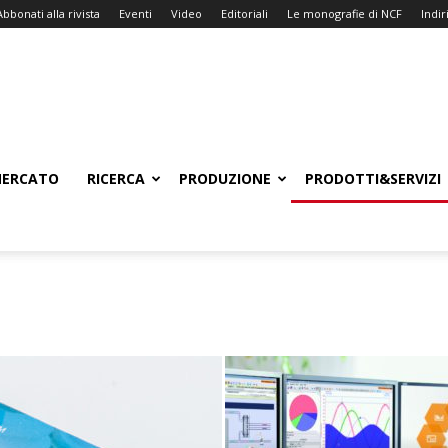
Abbonati alla rivista
Eventi
Video
Editoriali
Le monografie di NCF
Indiri
ERCATO
RICERCA
PRODUZIONE
PRODOTTI&SERVIZI