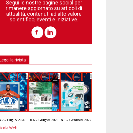
Segui le nostre pagine social per
rimanere aggiornato su articoli di
attualità, contenuti ad alto valore
scientifico, eventi e iniziative.
Leggi la rivista
n.7 – Luglio 2026
n.6 – Giugno 2026
n.1 – Gennaio 2022
icola Web