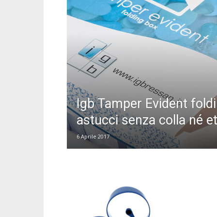
Igb Tamper Evident foldi
astucci senza colla né e
6 Aprile 2017