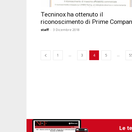
Tecninox ha ottenuto il
riconoscimento di Prime Compa
staff
-
3 Dicembre 2018
...
...
1
3
4
5
5
Le t