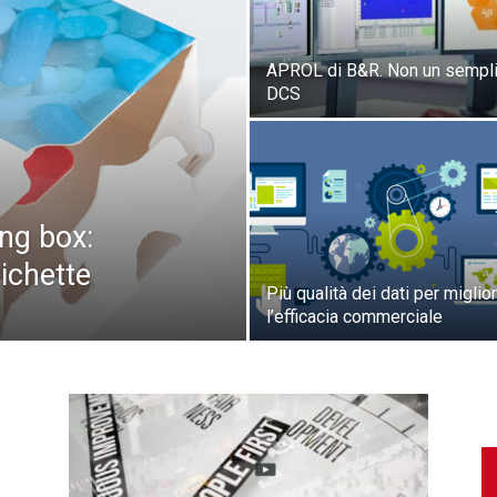
APROL di B&R. Non un sempl
DCS
ng box:
tichette
Più qualità dei dati per miglio
l’efficacia commerciale