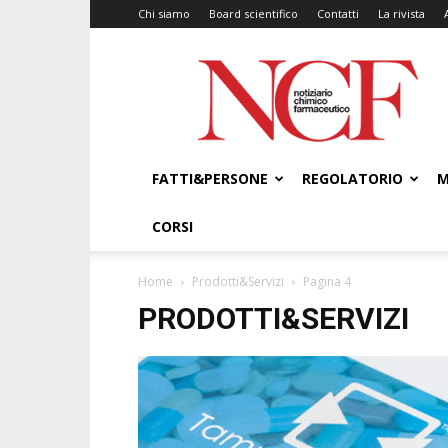
Chi siamo
Board scientifico
Contatti
La rivista
NCF
–
Notiziario
Chimico
Farmaceutico
FATTI&PERSONE
REGOLATORIO
M
CORSI
Home
Prodotti&Servizi
Pagina 4
PRODOTTI&SERVIZI